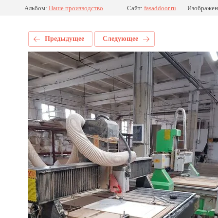
Альбом:
Наше производство
Сайт:
fasaddoor.ru
Изображен
Предыдущее
Следующее