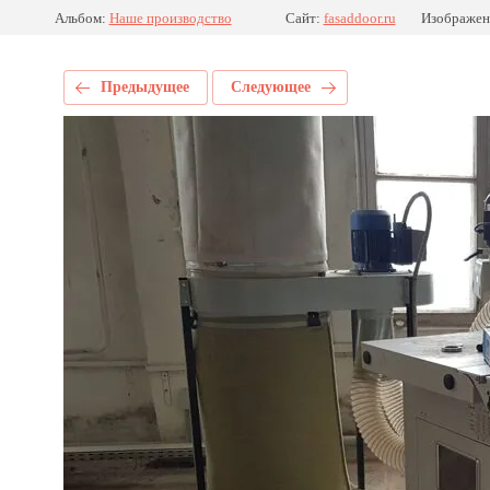
Альбом:
Наше производство
Сайт:
fasaddoor.ru
Изображен
Предыдущее
Следующее